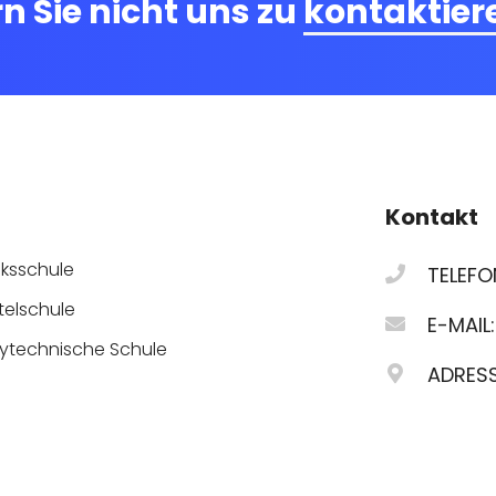
n Sie nicht uns zu
kontaktier
Kontakt
lksschule
TELEFO
telschule
E-MAIL:
lytechnische Schule
ADRESS