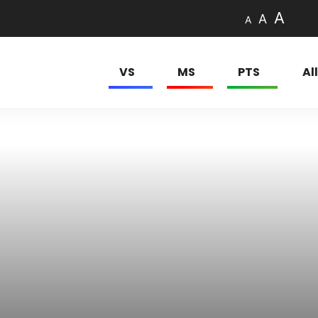
A
A
A
VS
MS
PTS
Al