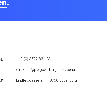
en
.
N:
+43 (0) 3572 83 123
direktion@pscjudenburg.stmk.schule
E:
Lindfeldgasse 9-11, 8750 Judenburg