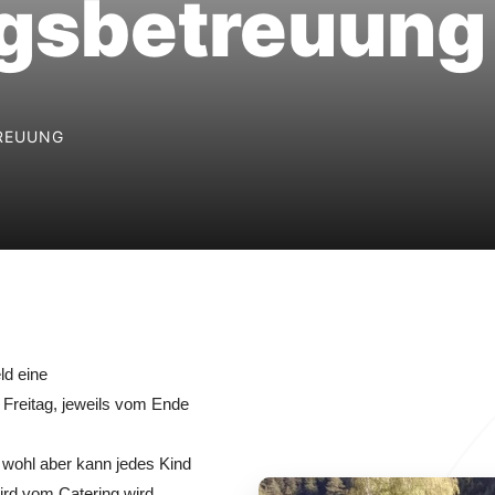
gsbetreuung
REUUNG
ld eine
Freitag, jeweils vom Ende
, wohl aber kann jedes Kind
ird vom Catering wird