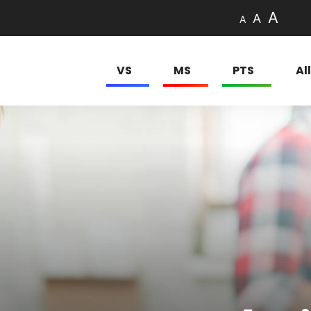
A
A
A
VS
MS
PTS
Al