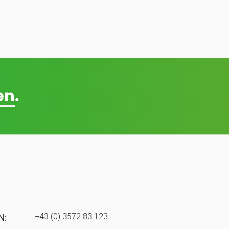
en
.
N:
+43 (0) 3572 83 123