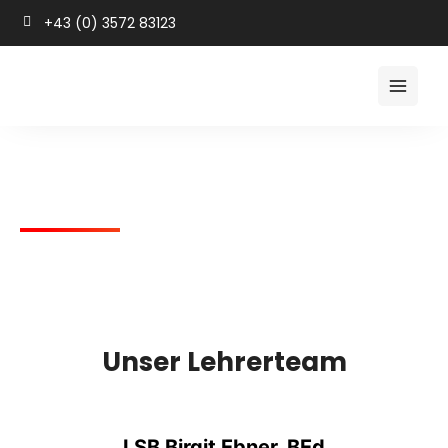
+43 (0) 3572 83123
Schulteam
HOME
MITTELSCHULE
UNSERE SCHULE
SCHULTEAM
Unser Lehrerteam
LSB Birgit Ebner, BEd